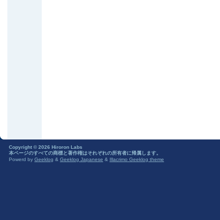
Copyright © 2026 Hiroron Labs
本ページのすべての商標と著作権はそれぞれの所有者に帰属します。
Powerd by
Geeklog
&
Geeklog Japanese
&
Illacrimo Geeklog theme