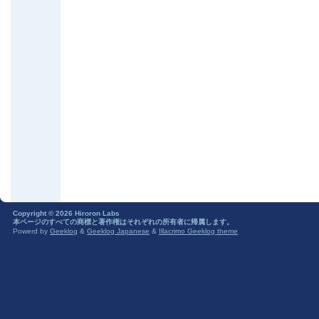
Copyright © 2026 Hiroron Labs
本ページのすべての商標と著作権はそれぞれの所有者に帰属します。
Powerd by
Geeklog
&
Geeklog Japanese
&
Illacrimo Geeklog theme