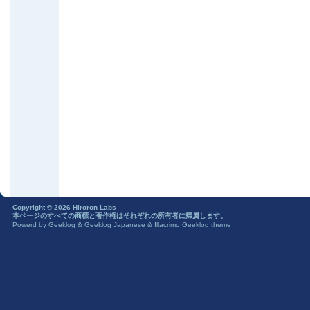
Copyright © 2026 Hiroron Labs
本ページのすべての商標と著作権はそれぞれの所有者に帰属します。
Powerd by
Geeklog
&
Geeklog Japanese
&
Illacrimo Geeklog theme