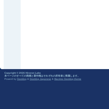
Copyright © 2026 Hiroron Labs
本ページのすべての商標と著作権はそれぞれの所有者に帰属します。
Powerd by
Geeklog
&
Geeklog Japanese
&
Illacrimo Geeklog theme