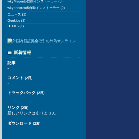
wkyMagento自動インストーラー (3)
wkyconcrete5自動インストーラー (2)
ニュース (1)
Geeklog (9)
HTML5 (1)
新着情報
記事
-
コメント
(2日)
-
トラックバック
(2日)
-
リンク
(2週)
新しいリンクはありません
ダウンロード
(2週)
-