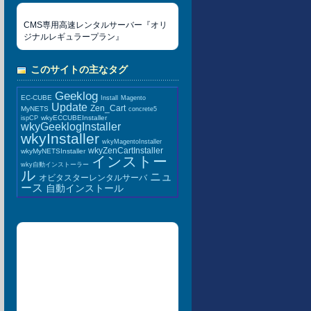
CMS専用高速レンタルサーバー『オリ
ジナルレギュラープラン』
このサイトの主なタグ
Geeklog
EC-CUBE
Install
Magento
Update
Zen_Cart
MyNETS
concrete5
wkyECCUBEInstaller
ispCP
wkyGeeklogInstaller
wkyInstaller
wkyMagentoInstaller
wkyZenCartInstaller
wkyMyNETSInstaller
インストー
wky自動インストーラー
ル
ニュ
オビタスターレンタルサーバ
ース
自動インストール